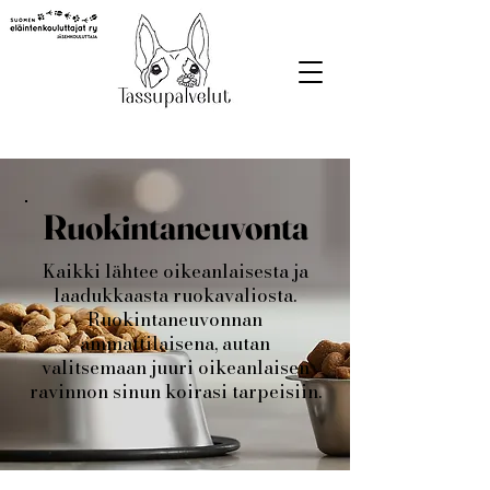
Ruokintaneuvonta
Kaikki lähtee oikeanlaisesta ja
laadukkaasta ruokavaliosta.
Ruokintaneuvonnan
ammattilaisena, autan
valitsemaan juuri oikeanlaisen
ravinnon sinun koirasi tarpeisiin.