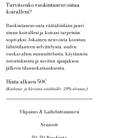
Tarvitsenko ruokintaneuvontaa
koiralleni?
Ruokintaneuvonta räätälöidään juuri
sinun koirallesi ja koirasi tarpeisiin
sopivaksi. Jokainen neuvonta koostuu
lähtötilanteen selvittelystä, uuden
ruokavalion suunnittelusta, käytännön
toteutuksesta ja sovitun ajanjakson
jälkeen tilannekatsauksesta.
Hinta alkaen 50€
(Koulutus- ja hieronta-asiakkaille -20% alennus.)
Ylipaino & Laihduttaminen
Seniorit
50/50 Ruokinta