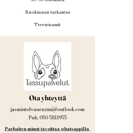
Ruokinnan tarkastus
Treeninamit
Ota yhteyttä
jasmintolvanen.tmi@outlook.com
Puh.
050 5811955
Parhaiten minut tavoittaa whatsappilla