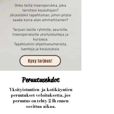
Onko teillä treeniporukka, joka
tarvitsisi kouluttajan?
Järjestätkö tapahtuman, johon pitäisi
saada koira-alan ammattilainen?
Tarjoan isoille ryhmille, seuroille,
treeniporukoille yksityistunteja ja
kursseja.
Tapahtumiin ohjelmanumeroita,
luentoja ja koulutuksia.
Kysy tarjous!
Peruutusehdot
Yksityistuntien- ja kotikäyntien
peruutukset veloituksetta, jos
peruutus on tehty 24h ennen
sovittua aikaa.