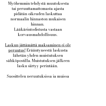
Myöhemmin tehdystä muutoksesta
tai peruuttamattomasta ajasta
pidätän oikeuden laskuttaa
normaalin hinnaston mukaisen
hinnan.
Lääkärintodistusta vastaan
korvausmahdollisuus.
Laskun jättämättä maksaminen ei ole
peruutus!
Erääntyneestä laskusta
lähetän yhden muistutuksen
sähköpostilla. Muistutuksen jälkeen
lasku siirtyy perintään.
Suosittelen peruutuksissa ja muissa
kiireellisissä asioissa tekstiviestiä, sillä
minut tavoittaa sitä kautta nopeinten
ja varminten.
Lue lisää palveluista