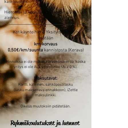
kasvotusten.
Hieronta- ja koulutusasiakkaille -20%
alennus.
Kotikäynteihin & Yksityistunteihin
lisätään
km-korvaus
0,50€/km/suunta
kannistosta (Kerava)
Hinnoissa ei ole mukana arvonlisäveroa, koska
yritys ei ole ALV-velvollinen (ALV 0 %).
Maksutavat:
Kortti, käteinen, sähköpostilasku
(lasku maksettava ennakkoon), iZettle
maksulinkki.
Oikeus muutoksiin pidätetään.
Ryhmäkoulutukset ja luennot