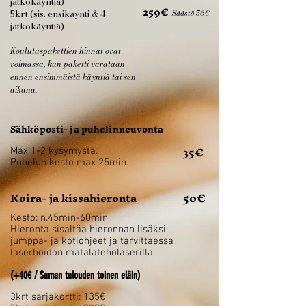
jatkokäyntiä)
259€
5krt (sis. ensikäynti & 4
Säästö 56€
jatkokäyntiä)
Koulutuspakettien hinnat ovat
voimassa, kun paketti varataan
ennen ensimmäistä käyntiä tai sen
aikana.
Sähköposti- ja puhelinneuvonta
35€
Max 1-2 kysymystä.
Puhelun kesto max 25min.
Koira- ja kissahieronta
50€
Kesto: n.45min-60min
Hieronta sisältää hieronnan lisäksi
jumppa- ja kotiohjeet ja tarvittaessa
laserhoidon matalateholaserilla.
(+40€ / Saman talouden toinen eläin)
3krt sarjakortti: 135€