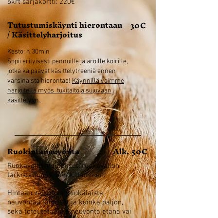
5krt sarjakortti: 220€
Tutustumiskäynti hierontaan
30€
/ Käsittelyharjoitus
Kesto: n.30min
Sopii erityisesti pennuille ja aroille koirille,
jotka kaipaavat käsittelytreeniä ennen
varsinaista hierontaa!
Käynnillä voimme
harjoitella myös tukitaitoja sujuvaan
käsittelyyn.
Ruokintaneuvonta
Alk. 50€
Ruokavalio muutokset, ruokavalion
tarkistaminen, laihduttaminen.
Hintaan vaikuttaa minkälaista
neuvontaa tarvitset ja kuinka paljon,
sekä toteutetaanko neuvonta etänä vai