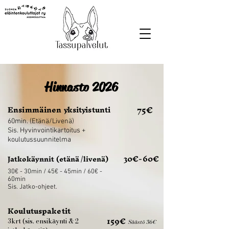
Hinnasto 2026
75€
Ensimmäinen yksityistunti
60min. (Etänä/Livenä)
Sis. Hyvinvointikartoitus +
koulutussuunnitelma
30€-60€
Jatkokäynnit (etänä /livenä)
30€ - 30min / 45€ - 45min / 60€ -
60min
Sis. Jatko-ohjeet.
Koulutuspaketit
159€
3krt (sis. ensikäynti & 2
Säästö 36€