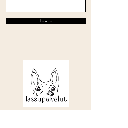
Lähetä
Ota yhteyttä
jasmintolvanen.tmi@outlook.com