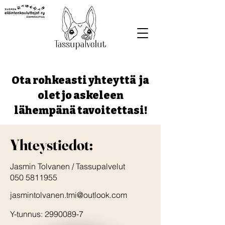
Ota rohkeasti yhteyttä ja
olet jo askeleen
lähempänä tavoitettasi!
Yhteystiedot:
Jasmin Tolvanen / Tassupalvelut
050 5811955
jasmintolvanen.tmi@outlook.com
Y-tunnus:
2990089-7